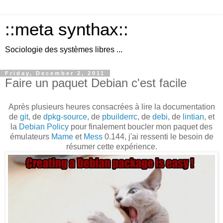
::meta synthax::
Sociologie des systèmes libres ...
Friday, December 2, 2011
Faire un paquet Debian c'est facile
Après plusieurs heures consacrées à lire la documentation
de
git
, de
dpkg-source
, de
pbuilderrc
, de
debi
, de
lintian
, et
la
Debian Policy
pour finalement boucler mon paquet des
émulateurs
Mame
et
Mess
0.144, j'ai ressenti le besoin de
résumer cette expérience.