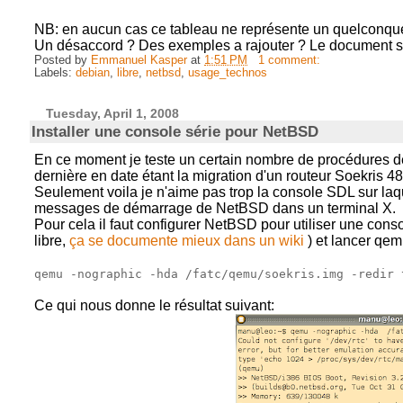
NB: en aucun cas ce tableau ne représente un quelconque
Un désaccord ? Des exemples a rajouter ? Le document s
Posted by
Emmanuel Kasper
at
1:51 PM
1 comment:
Labels:
debian
,
libre
,
netbsd
,
usage_technos
Tuesday, April 1, 2008
Installer une console série pour NetBSD
En ce moment je teste un certain nombre de procédures d
dernière en date étant la migration d'un routeur Soekris
Seulement voila je n'aime pas trop la console SDL sur laqu
messages de démarrage de NetBSD dans un terminal X.
Pour cela il faut configurer NetBSD pour utiliser une cons
libre,
ça se documente mieux dans un wiki
) et lancer qe
qemu -nographic -hda /fatc/qemu/soekris.img -redir 
Ce qui nous donne le résultat suivant: