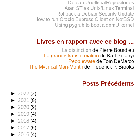
Debian UnofficialRepositories
Atari ST as Unix/Linux Terminal
Rollback a Debian Security Update
How to run Oracle Express Client on NetBSD
Using pygrub to boot a domU kernel
Livres en rapport avec ce blog ...
La distinction
de Pierre Bourdieu
La grande transformation
de Karl Polanyi
Peopleware
de Tom DeMarco
The Mythical Man-Month
de Frederick P. Brooks
Posts Précédents
►
2022
(2)
►
2021
(9)
►
2020
(9)
►
2019
(4)
►
2018
(4)
►
2017
(6)
►
2016
(4)