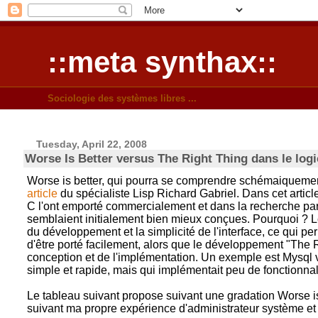
::meta synthax::
Sociologie des systèmes libres ...
Tuesday, April 22, 2008
Worse Is Better versus The Right Thing dans le logic
Worse is better, qui pourra se comprendre schémaiquement
article
du spécialiste Lisp Richard Gabriel. Dans cet artic
C l'ont emporté commercialement et dans la recherche par 
semblaient initialement bien mieux conçues. Pourquoi ? Le
du développement et la simplicité de l'interface, ce qui pe
d'être porté facilement, alors que le développement "The R
conception et de l'implémentation. Un exemple est Mysq
simple et rapide, mais qui implémentait peu de fonctionna
Le tableau suivant propose suivant une gradation Worse is 
suivant ma propre expérience d'administrateur système et 