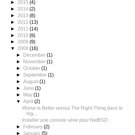
►
2015
(4)
►
2014
(2)
►
2013
(8)
►
2012
(13)
►
2011
(14)
►
2010
(9)
►
2009
(9)
▼
2008
(16)
►
December
(1)
►
November
(1)
►
October
(1)
►
September
(1)
►
August
(1)
►
June
(1)
►
May
(1)
▼
April
(2)
Worse Is Better versus The Right Thing dans le
log...
Installer une console série pour NetBSD
►
February
(2)
►
January
(5)