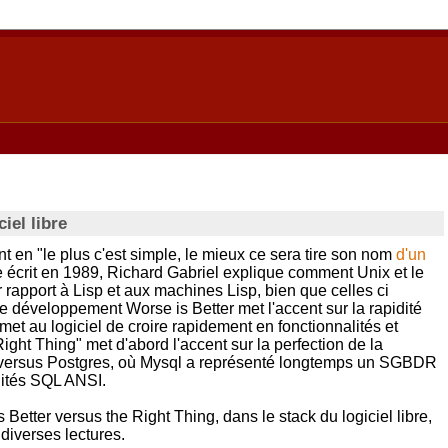
iel libre
 en "le plus c'est simple, le mieux ce sera tire son nom
d'un
le écrit en 1989, Richard Gabriel explique comment Unix et le
rapport à Lisp et aux machines Lisp, bien que celles ci
 développement Worse is Better met l'accent sur la rapidité
rmet au logiciel de croire rapidement en fonctionnalités et
ight Thing" met d'abord l'accent sur la perfection de la
l versus Postgres, où Mysql a représenté longtemps un SGBDR
lités SQL ANSI.
Better versus the Right Thing, dans le stack du logiciel libre,
diverses lectures.