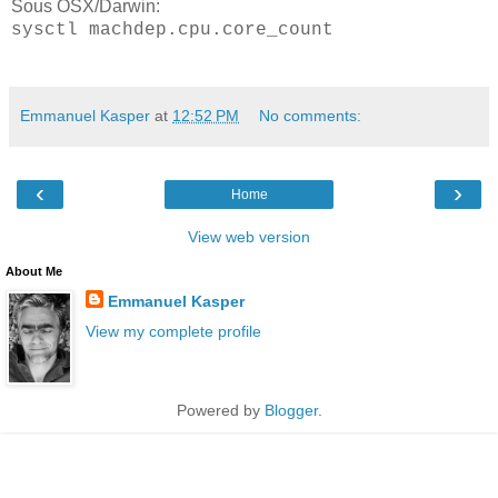
Sous OSX/Darwin:
sysctl machdep.cpu.core_count
Emmanuel Kasper
at
12:52 PM
No comments:
‹
›
Home
View web version
About Me
Emmanuel Kasper
View my complete profile
Powered by
Blogger
.